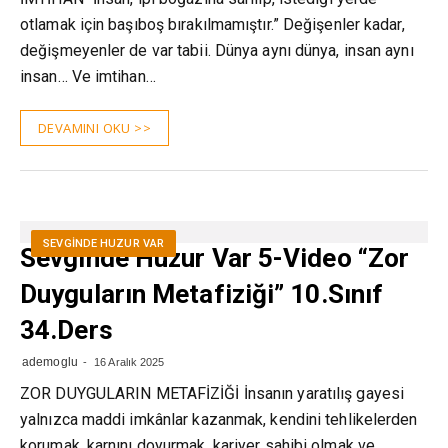
otlamak için başıboş bırakılmamıştır.” Değişenler kadar,
değişmeyenler de var tabii. Dünya aynı dünya, insan aynı
insan… Ve imtihan…
DEVAMINI OKU >>
SEVGINDE HUZUR VAR
Sevginde Huzur Var 5-Video “Zor
Duyguların Metafiziği” 10.Sınıf
34.Ders
ademoglu
16 Aralık 2025
ZOR DUYGULARIN METAFİZİĞİ İnsanın yaratılış gayesi
yalnızca maddi imkânlar kazanmak, kendini tehlikelerden
korumak, karnını doyurmak, kariyer sahibi olmak ve