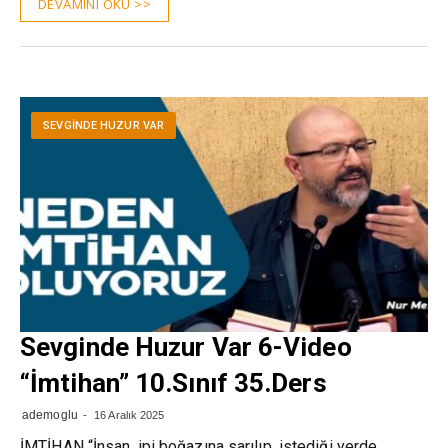
DEVAMINI OKU >>
SEVGINDE HUZUR VAR
Sevginde Huzur Var 6-Video
“İmtihan” 10.Sınıf 35.Ders
ademoglu
16 Aralık 2025
İMTİHAN “İnsan, ipi boğazına sarılıp, istediği yerde