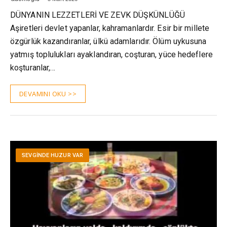
DÜNYA­NIN LEZZETLERİ VE ZEVK DÜŞKÜNLÜĞÜ
Aşiretleri devlet yapanlar, kahramanlardır. Esir bir millete
özgürlük kazandıranlar, ülkü adamlarıdır. Ölüm uykusuna
yatmış toplulukları ayaklandıran, coşturan, yüce hedeflere
koşturanlar,…
DEVAMINI OKU >>
SEVGINDE HUZUR VAR