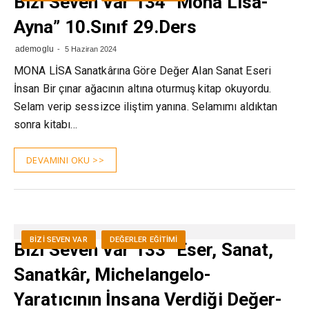
Bizi Seven Var 134 “Mona Lisa-
Ayna” 10.Sınıf 29.Ders
ademoglu
5 Haziran 2024
MONA LİSA Sanatkârına Göre Değer Alan Sanat Eseri
İnsan Bir çınar ağacının altına oturmuş kitap oku­yordu.
Selam verip sessizce iliştim yanına. Se­lamımı aldıktan
sonra kitabı…
DEVAMINI OKU >>
BIZI SEVEN VAR
DEĞERLER EĞITIMI
Bizi Seven Var 133 “Eser, Sanat,
Sanatkâr, Michelangelo-
Yaratıcının İnsana Verdiği Değer-