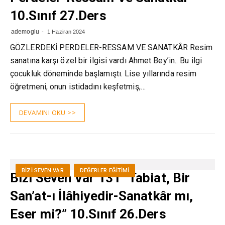
10.Sınıf 27.Ders
ademoglu
1 Haziran 2024
GÖZLERDEKİ PERDELER-RESSAM VE SANATKÂR Resim
sanatına karşı özel bir ilgisi vardı Ahmet Bey’in.. Bu ilgi
çocukluk döneminde başlamıştı. Lise yıllarında resim
öğretmeni, onun istidadını keşfetmiş,…
DEVAMINI OKU >>
BIZI SEVEN VAR
DEĞERLER EĞITIMI
Bizi Seven Var 131 “Tabiat, Bir
San’at-ı İlâhiyedir-Sanatkâr mı,
Eser mi?” 10.Sınıf 26.Ders