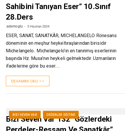
Sahibini Tanıyan Eser” 10.Sınıf
28.Ders
ademoglu
5 Haziran 2024
ESER, SANAT, SANATKÂR, MİCHELANGELO Rönesans
döneminin en meşhur heykeltıraşlarından birisidir
Michelangelo.. Michelangelo’ın en tanınmış eserlerinin
başında Hz. Musa’nın heykeli gelmektedir. Uzmanların
ifadelerine göre bu eser.…
DEVAMINI OKU >>
BIZI SEVEN VAR
DEĞERLER EĞITIMI
Bizi Seven Var 132 “Gözlerdeki
Perdeler-Ressam Ve Sanatkâr”