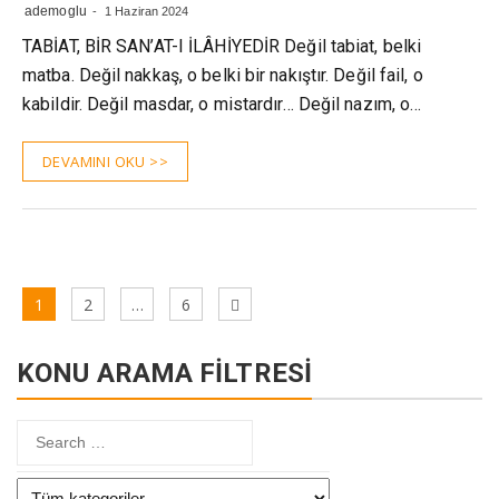
ademoglu
1 Haziran 2024
TABİAT, BİR SAN’AT-I İLÂHİYEDİR Değil tabiat, belki
matba. Değil nakkaş, o belki bir nakış­tır. Değil fail, o
kabildir. Değil masdar, o mistardır… Değil nazım, o…
DEVAMINI OKU >>
Yazı
Page
Page
Page
Next
1
2
…
6
sayfalaması
page
KONU ARAMA FİLTRESİ