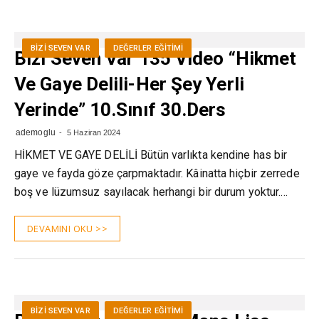
BIZI SEVEN VAR
DEĞERLER EĞITIMI
Bizi Seven Var 135 Video “Hikmet
Ve Gaye Delili-Her Şey Yerli
Yerinde” 10.Sınıf 30.Ders
ademoglu
5 Haziran 2024
HİKMET VE GAYE DELİLİ Bütün varlıkta kendine has bir
gaye ve fayda göze çarpmaktadır. Kâinatta hiçbir zerrede
boş ve lüzumsuz sayılacak herhangi bir durum yoktur.…
DEVAMINI OKU >>
BIZI SEVEN VAR
DEĞERLER EĞITIMI