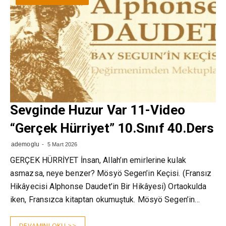
Sevginde Huzur Var 11-Video
“Gerçek Hürriyet” 10.Sınıf 40.Ders
ademoglu
5 Mart 2026
GERÇEK HÜRRİYET İnsan, Allah’ın emirlerine kulak
asmazsa, neye benzer? Mösyö Segen’in Keçisi. (Fransız
Hikâyecisi Alphonse Daudet’in Bir Hikâyesi) Ortaokulda
iken, Fransızca kitaptan okumuştuk. Mösyö Segen’in…
DEVAMINI OKU >>