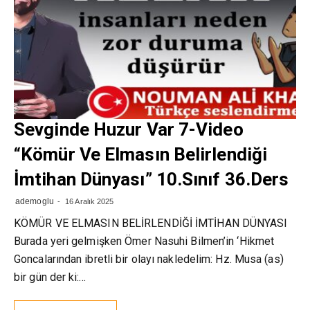
Sevginde Huzur Var 7-Video
“Kömür Ve Elmasın Belirlendiği
İmtihan Dünyası” 10.Sınıf 36.Ders
ademoglu
16 Aralık 2025
KÖMÜR VE ELMASIN BELİRLENDİĞİ İMTİHAN DÜNYASI
Burada yeri gelmişken Ömer Nasuhi Bilmen’in ‘Hikmet
Goncalarından ibretli bir olayı nakledelim: Hz. Musa (as)
bir gün der ki:…