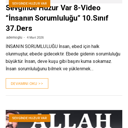
SEVGINDE HUZUR VAR
Sevginde Huzur Var 8-Video
“İnsanın Sorumluluğu” 10.Sınıf
37.Ders
ademoglu
4 Mart 2026
İNSANIN SORUMLULUĞU İnsan, ebed için halk
olunmuştur, ebede gidecektir. Ebede gidenin sorumluluğu
büyüktür. İnsan, deve kuşu gibi başını kuma sokamaz.
İnsan sorumluluğunu bilmek ve yüklenmek…
DEVAMINI OKU >>
SEVGINDE HUZUR VAR