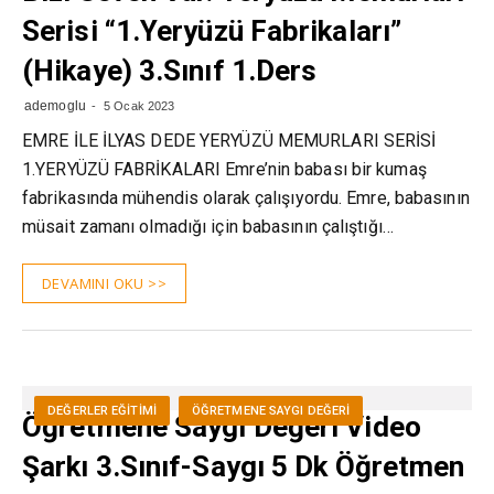
Serisi “1.Yeryüzü Fabrikaları”
(Hikaye) 3.Sınıf 1.Ders
ademoglu
5 Ocak 2023
EMRE İLE İLYAS DEDE YERYÜZÜ MEMURLARI SERİSİ
1.YERYÜZÜ FABRİKALARI Emre’nin babası bir kumaş
fabrikasında mühendis olarak çalışıyordu. Emre, babasının
müsait zamanı olmadığı için babasının çalıştığı…
DEVAMINI OKU >>
DEĞERLER EĞITIMI
ÖĞRETMENE SAYGI DEĞERI
Öğretmene Saygı Değeri Video
Şarkı 3.Sınıf-Saygı 5 Dk Öğretmen