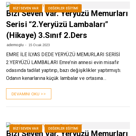
BIZI SEVEN VAR
DEĞERLER EĞITIMI
Bizi Seven Var. Yeryüzü Memurları
Serisi “2.Yeryüzü Lambaları”
(Hikaye) 3.Sınıf 2.Ders
ademoglu
15 Ocak 2023
EMRE İLE İLYAS DEDE YERYÜZÜ MEMURLARI SERİSİ
2.YERYÜZÜ LAMBALARI Emre’nin annesi evin misafir
odasında tadilat yaptırıp, bazı değişiklikler yaptırmıştı.
Odanın kenarlarına küçük lambalar ve ortasına…
DEVAMINI OKU >>
BIZI SEVEN VAR
DEĞERLER EĞITIMI
Bizi Seven Var. Yeryüzü Memurları