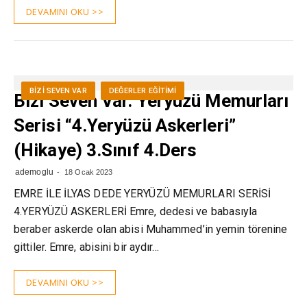
DEVAMINI OKU >>
BIZI SEVEN VAR
DEĞERLER EĞITIMI
Bizi Seven Var. Yeryüzü Memurları
Serisi “4.Yeryüzü Askerleri”
(Hikaye) 3.Sınıf 4.Ders
ademoglu
18 Ocak 2023
EMRE İLE İLYAS DEDE YERYÜZÜ MEMURLARI SERİSİ
4.YERYÜZÜ ASKERLERİ Emre, dedesi ve babasıyla
beraber askerde olan abisi Muhammed’in yemin törenine
gittiler. Emre, abisini bir aydır…
DEVAMINI OKU >>