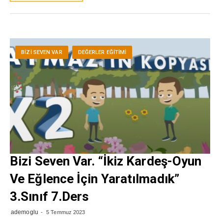
BIZI SEVEN VAR
DEĞERLER EĞITIMI
Bizi Seven Var. “İkiz Kardeş-Oyun
Ve Eğlence İçin Yaratılmadık”
3.Sınıf 7.Ders
ademoglu
5 Temmuz 2023