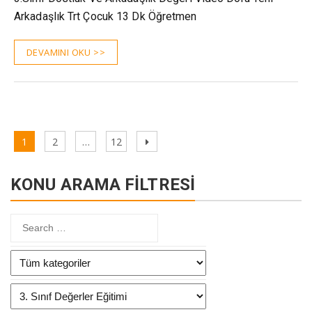
Arkadaşlık Trt Çocuk 13 Dk Öğretmen
DEVAMINI OKU >>
Yazı
Page
Page
Page
Next
1
2
…
12
sayfalaması
page
KONU ARAMA FİLTRESİ