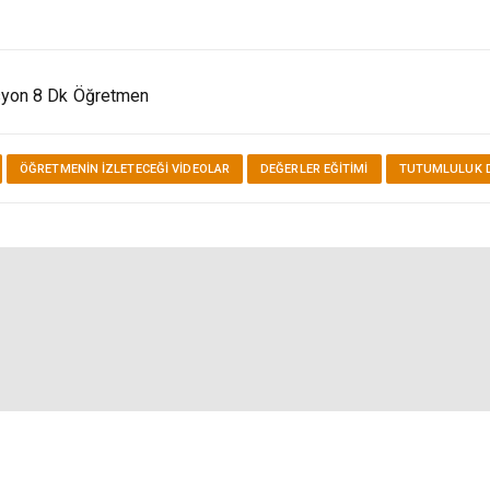
asyon 8 Dk Öğretmen
ÖĞRETMENIN İZLETECEĞI VIDEOLAR
DEĞERLER EĞITIMI
TUTUMLULUK D