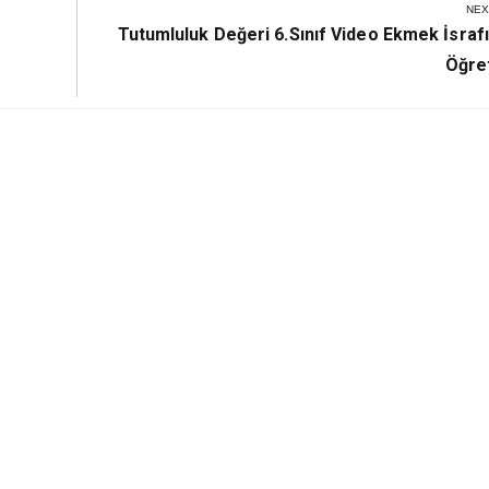
NEX
Next
Tutumluluk Değeri 6.Sınıf Video Ekmek İsrafı
Post:
Öğre