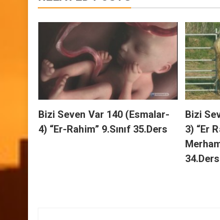
RELATED POSTS
h’ın
.Sınıf
Bizi Seven Var 140 (Esmalar-
Bizi Se
4) “Er-Rahim” 9.Sınıf 35.Ders
3) “Er 
Merhame
34.Ders