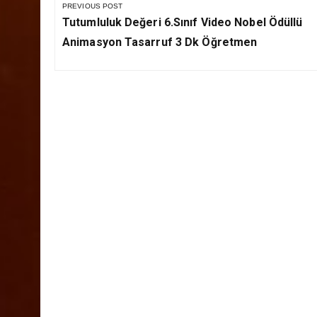
Yazı
gezinmesi
PREVIOUS POST
Previous
Tutumluluk Değeri 6.Sınıf Video Nobel Ödüllü
Post:
Animasyon Tasarruf 3 Dk Öğretmen