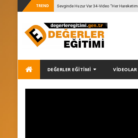
TREND
Sevginde Huzur Var 34-Video “Her Hareketimiz
-
Gözetmeliyiz”
Skip
DEĞERLER EĞİTİMİ
VİDEOLAR
to
content