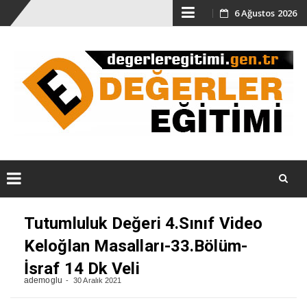
Skip
6 Ağustos 2026
to
content
Skip
Tutumluluk Değeri 4.Sınıf Video
to
content
Keloğlan Masalları-33.Bölüm-
İsraf 14 Dk Veli
ademoglu
30 Aralık 2021