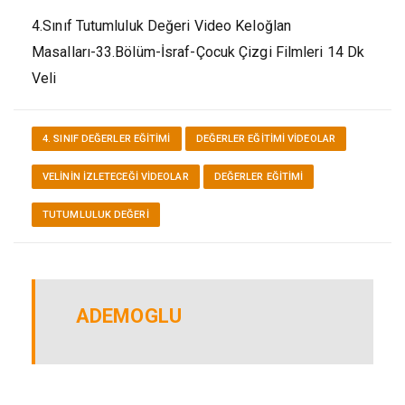
4.Sınıf Tutumluluk Değeri Video Keloğlan
Masalları-33.Bölüm-İsraf-Çocuk Çizgi Filmleri 14 Dk
Veli
4. SINIF DEĞERLER EĞITIMI
DEĞERLER EĞITIMI VİDEOLAR
VELININ İZLETECEĞI VIDEOLAR
DEĞERLER EĞITIMI
TUTUMLULUK DEĞERI
ADEMOGLU