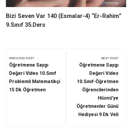
Bizi Seven Var 140 (Esmalar-4) “Er-Rahim”
9.Sınıf 35.Ders
Yazı
gezinmesi
PREVIOUS POST
NEXT POST
Previous
Next
Öğretmene Saygı
Öğretmene Saygı
Post:
Post:
Değeri Video 10.Sınıf
Değeri Video
Problemli Matematikçi
10.Sınıf-Öğretmen
15 Dk Öğretmen
Öğrencilerinden
Hüsnü’ye
Öğretmenler Günü
Hediyesi 9 Dk Veli