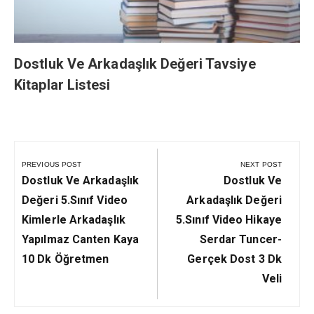
Dostluk Ve Arkadaşlık Değeri Tavsiye
Kitaplar Listesi
Yazı
gezinmesi
PREVIOUS POST
NEXT POST
Previous
Next
Dostluk Ve Arkadaşlık
Dostluk Ve
Post:
Post:
Değeri 5.Sınıf Video
Arkadaşlık Değeri
Kimlerle Arkadaşlık
5.Sınıf Video Hikaye
Yapılmaz Canten Kaya
Serdar Tuncer-
10 Dk Öğretmen
Gerçek Dost 3 Dk
Veli