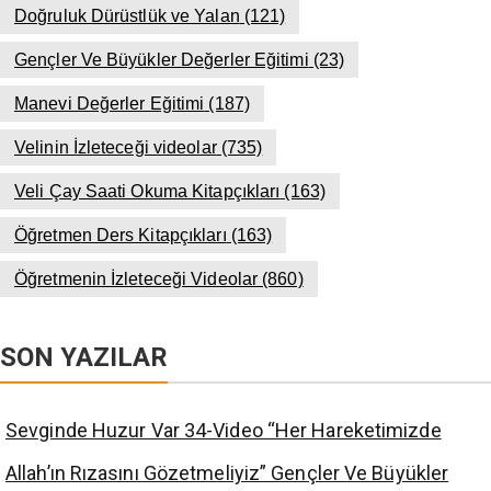
Doğruluk Dürüstlük ve Yalan
(121)
Gençler Ve Büyükler Değerler Eğitimi
(23)
Manevi Değerler Eğitimi
(187)
Velinin İzleteceği videolar
(735)
Veli Çay Saati Okuma Kitapçıkları
(163)
Öğretmen Ders Kitapçıkları
(163)
Öğretmenin İzleteceği Videolar
(860)
SON YAZILAR
Sevginde Huzur Var 34-Video “Her Hareketimizde
Allah’ın Rızasını Gözetmeliyiz” Gençler Ve Büyükler