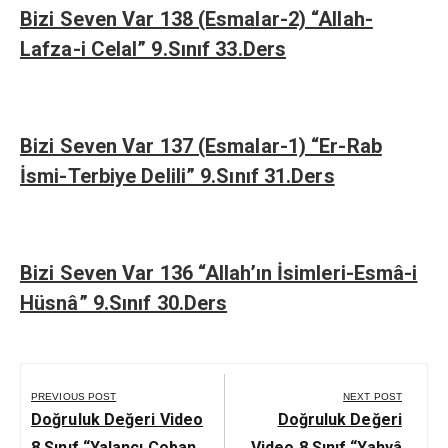
Bizi Seven Var 138 (Esmalar-2) “Allah-
Lafza-i Celal” 9.Sınıf 33.Ders
Bizi Seven Var 137 (Esmalar-1) “Er-Rab
İsmi-Terbiye Delili” 9.Sınıf 31.Ders
Bizi Seven Var 136 “Allah’ın İsimleri-Esmâ-i
Hüsnâ” 9.Sınıf 30.Ders
Yazı
gezinmesi
PREVIOUS POST
NEXT POST
Previous
Next
Doğruluk Değeri Video
Doğruluk Değeri
Post:
Post:
8.Sınıf “Yalancı Çoban
Video 8.Sınıf “Yahyâ