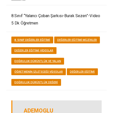
8.Sınıf “Yalancı Çoban Şarkısı-Burak Sezen”-Video
5 Dk Öğretmen
8. SINIF DEĞERLER EĞITIMI
DEĞERLER EĞITIMI MÜZİKLER
DEĞERLER EĞITIMI VİDEOLAR
DOĞRULUK DÜRÜSTLÜK VE YALAN
ÖĞRETMENIN İZLETECEĞI VIDEOLAR
DEĞERLER EĞITIMI
DOĞRULUK DÜRÜSTLÜK DEĞERI
ADEMOGLU