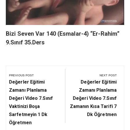
Bizi Seven Var 140 (Esmalar-4) “Er-Rahim”
9.Sınıf 35.Ders
Yazı
gezinmesi
PREVIOUS POST
NEXT POST
Previous
Next
Değerler Eğitimi
Değerler Eğitimi
Post:
Post:
Zamanı Planlama
Zamanı Planlama
Değeri Video 7.Sınıf
Değeri Video 7.Sınıf
Vaktinizi Boşa
Zamanın Kısa Tarifi 7
Sarfetmeyin 1 Dk
Dk Öğretmen
Öğretmen