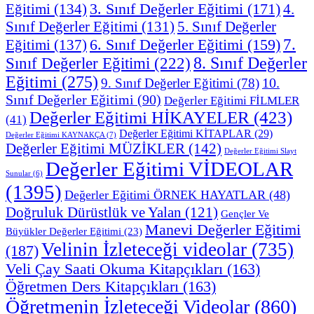
3. Sınıf Değerler Eğitimi
(171)
Eğitimi
(134)
4.
Sınıf Değerler Eğitimi
(131)
5. Sınıf Değerler
7.
Eğitimi
(137)
6. Sınıf Değerler Eğitimi
(159)
8. Sınıf Değerler
Sınıf Değerler Eğitimi
(222)
Eğitimi
(275)
10.
9. Sınıf Değerler Eğitimi
(78)
Sınıf Değerler Eğitimi
(90)
Değerler Eğitimi FİLMLER
Değerler Eğitimi HİKAYELER
(423)
(41)
Değerler Eğitimi KİTAPLAR
(29)
Değerler Eğitimi KAYNAKÇA
(7)
Değerler Eğitimi MÜZİKLER
(142)
Değerler Eğitimi Slayt
Değerler Eğitimi VİDEOLAR
Sunular
(6)
(1395)
Değerler Eğitimi ÖRNEK HAYATLAR
(48)
Doğruluk Dürüstlük ve Yalan
(121)
Gençler Ve
Manevi Değerler Eğitimi
Büyükler Değerler Eğitimi
(23)
Velinin İzleteceği videolar
(735)
(187)
Veli Çay Saati Okuma Kitapçıkları
(163)
Öğretmen Ders Kitapçıkları
(163)
Öğretmenin İzleteceği Videolar
(860)