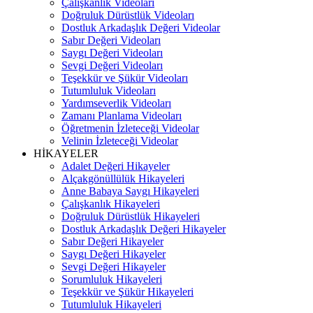
Çalışkanlık Videoları
Doğruluk Dürüstlük Videoları
Dostluk Arkadaşlık Değeri Videolar
Sabır Değeri Videoları
Saygı Değeri Videoları
Sevgi Değeri Videoları
Teşekkür ve Şükür Videoları
Tutumluluk Videoları
Yardımseverlik Videoları
Zamanı Planlama Videoları
Öğretmenin İzleteceği Videolar
Velinin İzleteceği Videolar
HİKAYELER
Adalet Değeri Hikayeler
Alçakgönüllülük Hikayeleri
Anne Babaya Saygı Hikayeleri
Çalışkanlık Hikayeleri
Doğruluk Dürüstlük Hikayeleri
Dostluk Arkadaşlık Değeri Hikayeler
Sabır Değeri Hikayeler
Saygı Değeri Hikayeler
Sevgi Değeri Hikayeler
Sorumluluk Hikayeleri
Teşekkür ve Şükür Hikayeleri
Tutumluluk Hikayeleri