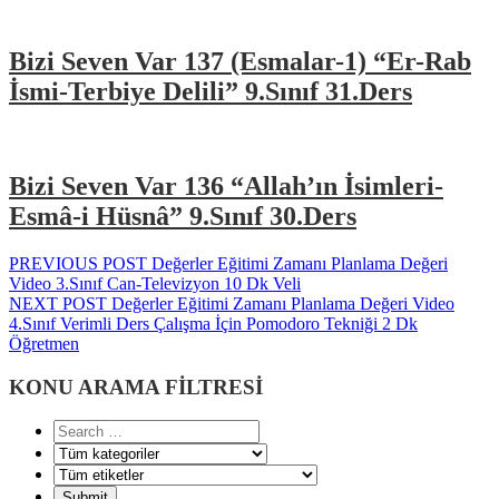
Bizi Seven Var 137 (Esmalar-1) “Er-Rab
İsmi-Terbiye Delili” 9.Sınıf 31.Ders
Bizi Seven Var 136 “Allah’ın İsimleri-
Esmâ-i Hüsnâ” 9.Sınıf 30.Ders
Yazı
Previous
PREVIOUS POST
Değerler Eğitimi Zamanı Planlama Değeri
post:
Video 3.Sınıf Can-Televizyon 10 Dk Veli
gezinmesi
Next
NEXT POST
Değerler Eğitimi Zamanı Planlama Değeri Video
post:
4.Sınıf Verimli Ders Çalışma İçin Pomodoro Tekniği 2 Dk
Öğretmen
KONU ARAMA FİLTRESİ