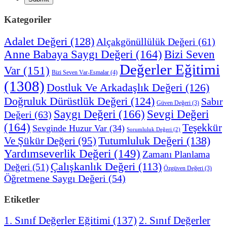
Kategoriler
Adalet Değeri
(128)
Alçakgönüllülük Değeri
(61)
Anne Babaya Saygı Değeri
(164)
Bizi Seven
Değerler Eğitimi
Var
(151)
Bizi Seven Var-Esmalar
(4)
(1308)
Dostluk Ve Arkadaşlık Değeri
(126)
Doğruluk Dürüstlük Değeri
(124)
Sabır
Güven Değeri
(3)
Saygı Değeri
(166)
Sevgi Değeri
Değeri
(63)
(164)
Teşekkür
Sevginde Huzur Var
(34)
Sorumluluk Değeri
(2)
Tutumluluk Değeri
(138)
Ve Şükür Değeri
(95)
Yardımseverlik Değeri
(149)
Zamanı Planlama
Çalışkanlık Değeri
(113)
Değeri
(51)
Özgüven Değeri
(3)
Öğretmene Saygı Değeri
(54)
Etiketler
1. Sınıf Değerler Eğitimi
(137)
2. Sınıf Değerler