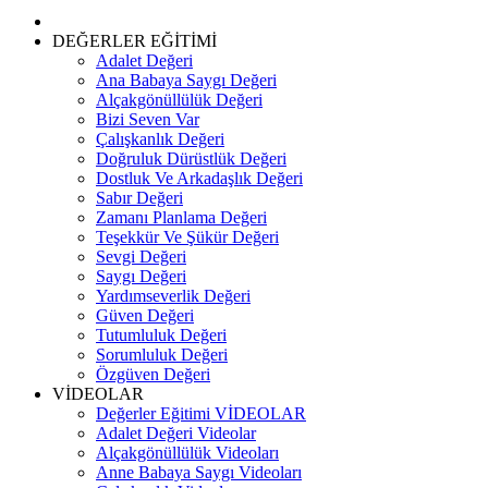
to
content
DEĞERLER EĞİTİMİ
Adalet Değeri
Ana Babaya Saygı Değeri
Alçakgönüllülük Değeri
Bizi Seven Var
Çalışkanlık Değeri
Doğruluk Dürüstlük Değeri
Dostluk Ve Arkadaşlık Değeri
Sabır Değeri
Zamanı Planlama Değeri
Teşekkür Ve Şükür Değeri
Sevgi Değeri
Saygı Değeri
Yardımseverlik Değeri
Güven Değeri
Tutumluluk Değeri
Sorumluluk Değeri
Özgüven Değeri
VİDEOLAR
Değerler Eğitimi VİDEOLAR
Adalet Değeri Videolar
Alçakgönüllülük Videoları
Anne Babaya Saygı Videoları