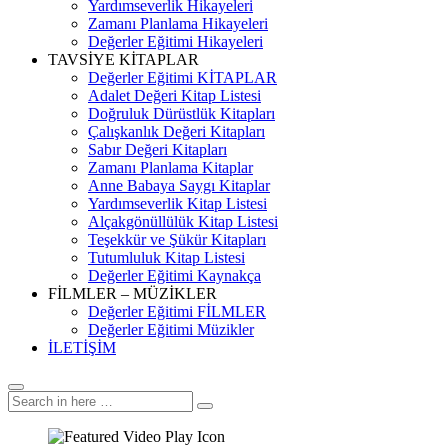
Yardımseverlik Hikayeleri
Zamanı Planlama Hikayeleri
Değerler Eğitimi Hikayeleri
TAVSİYE KİTAPLAR
Değerler Eğitimi KİTAPLAR
Adalet Değeri Kitap Listesi
Doğruluk Dürüstlük Kitapları
Çalışkanlık Değeri Kitapları
Sabır Değeri Kitapları
Zamanı Planlama Kitaplar
Anne Babaya Saygı Kitaplar
Yardımseverlik Kitap Listesi
Alçakgönüllülük Kitap Listesi
Teşekkür ve Şükür Kitapları
Tutumluluk Kitap Listesi
Değerler Eğitimi Kaynakça
FİLMLER – MÜZİKLER
Değerler Eğitimi FİLMLER
Değerler Eğitimi Müzikler
İLETİŞİM
Search
Search
for: