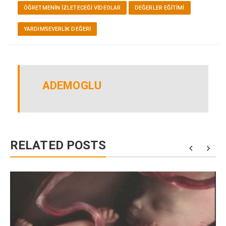
ÖĞRETMENIN İZLETECEĞI VIDEOLAR
DEĞERLER EĞITIMI
YARDIMSEVERLIK DEĞERI
ADEMOGLU
RELATED POSTS