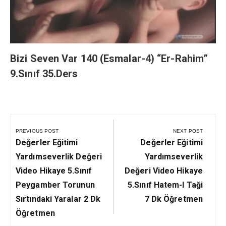
Bizi Seven Var 140 (Esmalar-4) “Er-Rahim”
9.Sınıf 35.Ders
Yazı
gezinmesi
PREVIOUS POST
NEXT POST
Previous
Next
Değerler Eğitimi
Değerler Eğitimi
Post:
Post:
Yardımseverlik Değeri
Yardımseverlik
Video Hikaye 5.Sınıf
Değeri Video Hikaye
Peygamber Torunun
5.Sınıf Hatem-I Taği
Sırtındaki Yaralar 2 Dk
7 Dk Öğretmen
Öğretmen