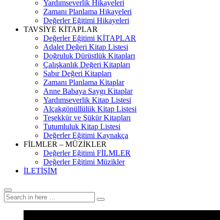
Yardımseverlik Hikayeleri
Zamanı Planlama Hikayeleri
Değerler Eğitimi Hikayeleri
TAVSİYE KİTAPLAR
Değerler Eğitimi KİTAPLAR
Adalet Değeri Kitap Listesi
Doğruluk Dürüstlük Kitapları
Çalışkanlık Değeri Kitapları
Sabır Değeri Kitapları
Zamanı Planlama Kitaplar
Anne Babaya Saygı Kitaplar
Yardımseverlik Kitap Listesi
Alçakgönüllülük Kitap Listesi
Teşekkür ve Şükür Kitapları
Tutumluluk Kitap Listesi
Değerler Eğitimi Kaynakça
FİLMLER – MÜZİKLER
Değerler Eğitimi FİLMLER
Değerler Eğitimi Müzikler
İLETİŞİM
Search
Search
for: