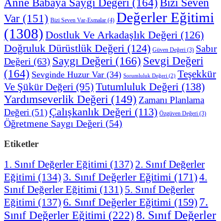
Anne Babaya Saygı Değeri
(164)
Bizi Seven
Değerler Eğitimi
Var
(151)
Bizi Seven Var-Esmalar
(4)
(1308)
Dostluk Ve Arkadaşlık Değeri
(126)
Doğruluk Dürüstlük Değeri
(124)
Sabır
Güven Değeri
(3)
Saygı Değeri
(166)
Sevgi Değeri
Değeri
(63)
(164)
Teşekkür
Sevginde Huzur Var
(34)
Sorumluluk Değeri
(2)
Tutumluluk Değeri
(138)
Ve Şükür Değeri
(95)
Yardımseverlik Değeri
(149)
Zamanı Planlama
Çalışkanlık Değeri
(113)
Değeri
(51)
Özgüven Değeri
(3)
Öğretmene Saygı Değeri
(54)
Etiketler
1. Sınıf Değerler Eğitimi
(137)
2. Sınıf Değerler
3. Sınıf Değerler Eğitimi
(171)
Eğitimi
(134)
4.
Sınıf Değerler Eğitimi
(131)
5. Sınıf Değerler
7.
Eğitimi
(137)
6. Sınıf Değerler Eğitimi
(159)
8. Sınıf Değerler
Sınıf Değerler Eğitimi
(222)