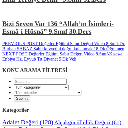
Bizi Seven Var 136 “Allah’ın İsimleri-
Esmâ-i Hüsnâ” 9.Sınıf 30.Ders
Yazı
Previous
PREVIOUS POST
Değerler Eğitimi Sabır Değeri Video 8.Sınıf-Dr.
post:
Burhan SABAZ Sabır kuvvetini doğru kullanmak 18 Dk Öğretmen
gezinmesi
Next
NEXT POST
Değerler Eğitimi Sabır Değeri Video 8.Sınıf-Kısas-ı
post:
Enbiya Hz. Eyyub Trt Diyanet 5 Dk Veli
KONU ARAMA FİLTRESİ
Kategoriler
Adalet Değeri
(128)
Alçakgönüllülük Değeri
(61)