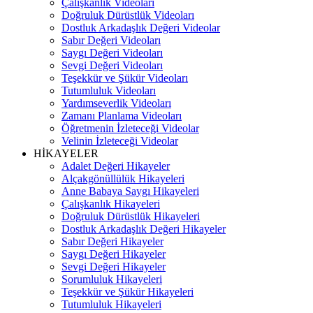
Çalışkanlık Videoları
Doğruluk Dürüstlük Videoları
Dostluk Arkadaşlık Değeri Videolar
Sabır Değeri Videoları
Saygı Değeri Videoları
Sevgi Değeri Videoları
Teşekkür ve Şükür Videoları
Tutumluluk Videoları
Yardımseverlik Videoları
Zamanı Planlama Videoları
Öğretmenin İzleteceği Videolar
Velinin İzleteceği Videolar
HİKAYELER
Adalet Değeri Hikayeler
Alçakgönüllülük Hikayeleri
Anne Babaya Saygı Hikayeleri
Çalışkanlık Hikayeleri
Doğruluk Dürüstlük Hikayeleri
Dostluk Arkadaşlık Değeri Hikayeler
Sabır Değeri Hikayeler
Saygı Değeri Hikayeler
Sevgi Değeri Hikayeler
Sorumluluk Hikayeleri
Teşekkür ve Şükür Hikayeleri
Tutumluluk Hikayeleri