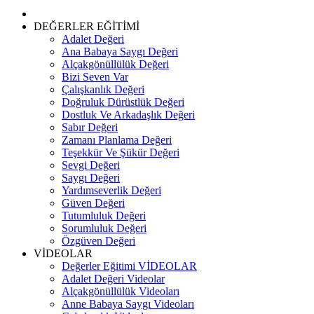
to
content
DEĞERLER EĞİTİMİ
Adalet Değeri
Ana Babaya Saygı Değeri
Alçakgönüllülük Değeri
Bizi Seven Var
Çalışkanlık Değeri
Doğruluk Dürüstlük Değeri
Dostluk Ve Arkadaşlık Değeri
Sabır Değeri
Zamanı Planlama Değeri
Teşekkür Ve Şükür Değeri
Sevgi Değeri
Saygı Değeri
Yardımseverlik Değeri
Güven Değeri
Tutumluluk Değeri
Sorumluluk Değeri
Özgüven Değeri
VİDEOLAR
Değerler Eğitimi VİDEOLAR
Adalet Değeri Videolar
Alçakgönüllülük Videoları
Anne Babaya Saygı Videoları