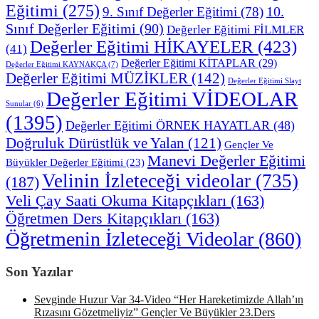
Eğitimi
(275)
10.
9. Sınıf Değerler Eğitimi
(78)
Sınıf Değerler Eğitimi
(90)
Değerler Eğitimi FİLMLER
Değerler Eğitimi HİKAYELER
(423)
(41)
Değerler Eğitimi KİTAPLAR
(29)
Değerler Eğitimi KAYNAKÇA
(7)
Değerler Eğitimi MÜZİKLER
(142)
Değerler Eğitimi Slayt
Değerler Eğitimi VİDEOLAR
Sunular
(6)
(1395)
Değerler Eğitimi ÖRNEK HAYATLAR
(48)
Doğruluk Dürüstlük ve Yalan
(121)
Gençler Ve
Manevi Değerler Eğitimi
Büyükler Değerler Eğitimi
(23)
Velinin İzleteceği videolar
(735)
(187)
Veli Çay Saati Okuma Kitapçıkları
(163)
Öğretmen Ders Kitapçıkları
(163)
Öğretmenin İzleteceği Videolar
(860)
Son Yazılar
Sevginde Huzur Var 34-Video “Her Hareketimizde Allah’ın
Rızasını Gözetmeliyiz” Gençler Ve Büyükler 23.Ders