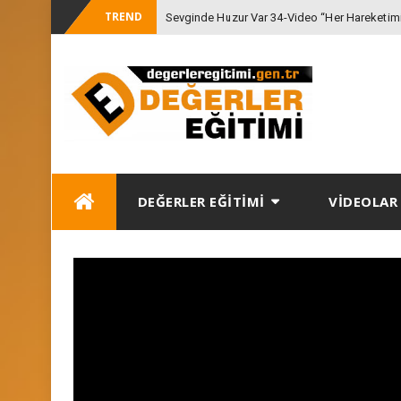
TREND
Sevginde Huzur Var 34-Video “Her Hareketimiz
-
Gözetmeliyi
Skip
DEĞERLER EĞİTİMİ
VİDEOLAR
to
content