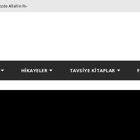
de Allah’ın Rızasını
HİKAYELER
TAVSİYE KİTAPLAR
F