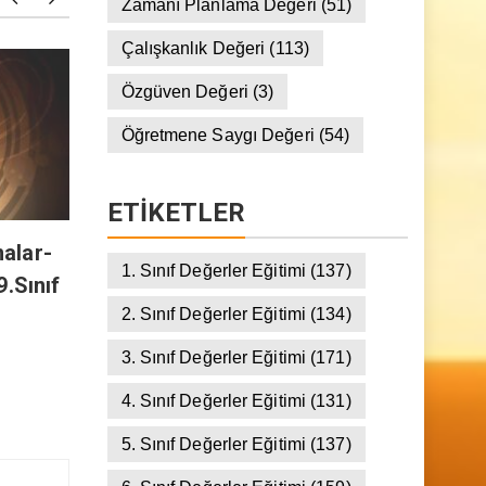
Yardımseverlik Değeri
(149)
Zamanı Planlama Değeri
(51)
Çalışkanlık Değeri
(113)
Bizi Seven Var 137 (Esmalar-
Bizi Se
Özgüven Değeri
(3)
1) “Er-Rab İsmi-Terbiye Delili”
İsimler
Öğretmene Saygı Değeri
(54)
9.Sınıf 31.Ders
30.Der
ETIKETLER
alar-
1. Sınıf Değerler Eğitimi
(137)
9.Sınıf
2. Sınıf Değerler Eğitimi
(134)
3. Sınıf Değerler Eğitimi
(171)
4. Sınıf Değerler Eğitimi
(131)