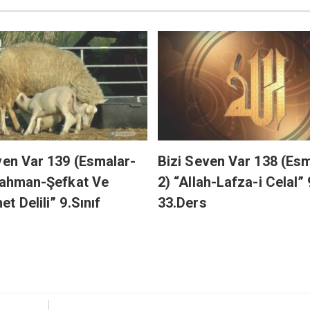
ven Var 139 (Esmalar-
Bizi Seven Var 138 (Esm
Rahman-Şefkat Ve
2) “Allah-Lafza-i Celal” 
t Delili” 9.Sınıf
33.Ders