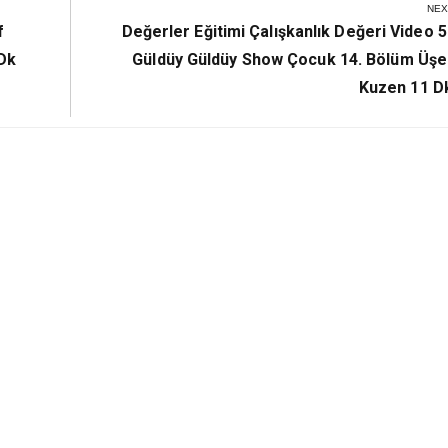
NEX
Next
f
Değerler Eğitimi Çalışkanlık Değeri Video 5
Post:
 Dk
Güldüy Güldüy Show Çocuk 14. Bölüm Üş
Kuzen 11 Dk