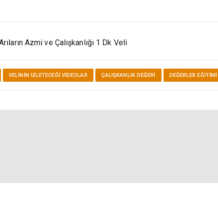
k Veli
Arıların Azmi ve Çalışkanlığı 1 Dk Veli
VELININ İZLETECEĞI VIDEOLAR
ÇALIŞKANLIK DEĞERI
DEĞERLER EĞITIMI