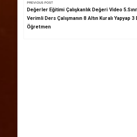
Yazı
gezinmesi
PREVIOUS POST
Previous
Değerler Eğitimi Çalışkanlık Değeri Video 5.Sını
Post:
Verimli Ders Çalışmanın 8 Altın Kuralı Yapyap 3
Öğretmen