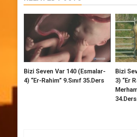
RELATED POSTS
h’ın
.Sınıf
Bizi Seven Var 140 (Esmalar-
Bizi Se
4) “Er-Rahim” 9.Sınıf 35.Ders
3) “Er 
Merhame
34.Ders