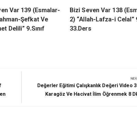
ven Var 139 (Esmalar-
Bizi Seven Var 138 (Esm
Rahman-Şefkat Ve
2) “Allah-Lafza-i Celal” 
t Delili” 9.Sınıf
33.Ders
NEX
Next
f
Değerler Eğitimi Çalışkanlık Değeri Video 3
Post:
men
Karagöz Ve Hacivat İlim Öğrenmek 8 Dk