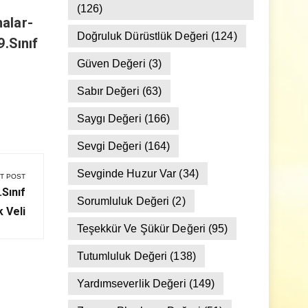
Dostluk Ve Arkadaşlık Değeri
(126)
Bizi Seven Var 137 (Esmalar-
Bizi Se
alar-
1) “Er-Rab İsmi-Terbiye Delili”
İsimler
Doğruluk Dürüstlük Değeri
(124)
9.Sınıf
9.Sınıf 31.Ders
30.Der
Güven Değeri
(3)
Sabır Değeri
(63)
Saygı Değeri
(166)
Sevgi Değeri
(164)
Sevginde Huzur Var
(34)
T POST
.Sınıf
Sorumluluk Değeri
(2)
 Veli
Teşekkür Ve Şükür Değeri
(95)
Tutumluluk Değeri
(138)