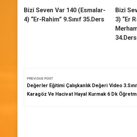
h’ın
Bizi Seven Var 140 (Esmalar-
Bizi Se
.Sınıf
4) “Er-Rahim” 9.Sınıf 35.Ders
3) “Er 
Merhame
34.Ders
Yazı
gezinmesi
PREVIOUS POST
Previous
Değerler Eğitimi Çalışkanlık Değeri Video 3.Sını
Post:
Karagöz Ve Hacivat Hayal Kurmak 6 Dk Öğret