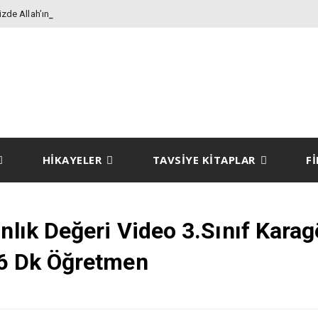
de Allah’ın Rızasını
HİKAYELER
TAVSİYE KİTAPLAR
F
anlık Değeri Video 3.Sınıf Kara
 6 Dk Öğretmen