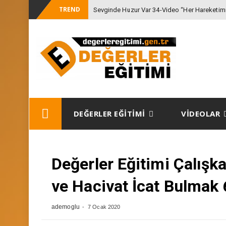
TREND
Sevginde Huzur Var 34-Video “Her Hareketimiz
-
Gözet
Skip
DEĞERLER EĞİTİMİ
VİDEOLAR
to
content
Değerler Eğitimi Çalışk
ve Hacivat İcat Bulmak