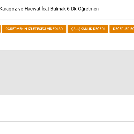
o Karagöz ve Hacivat İcat Bulmak 6 Dk Öğretmen
ÖĞRETMENIN İZLETECEĞI VIDEOLAR
ÇALIŞKANLIK DEĞERI
DEĞERLER EĞ