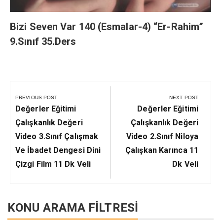
Bizi Seven Var 140 (Esmalar-4) “Er-Rahim”
9.Sınıf 35.Ders
Yazı
gezinmesi
PREVIOUS POST
NEXT POST
Previous
Next
Değerler Eğitimi
Değerler Eğitimi
Post:
Post:
Çalışkanlık Değeri
Çalışkanlık Değeri
Video 3.Sınıf Çalışmak
Video 2.Sınıf Niloya
Ve İbadet Dengesi Dini
Çalışkan Karınca 11
Çizgi Film 11 Dk Veli
Dk Veli
KONU ARAMA FİLTRESİ