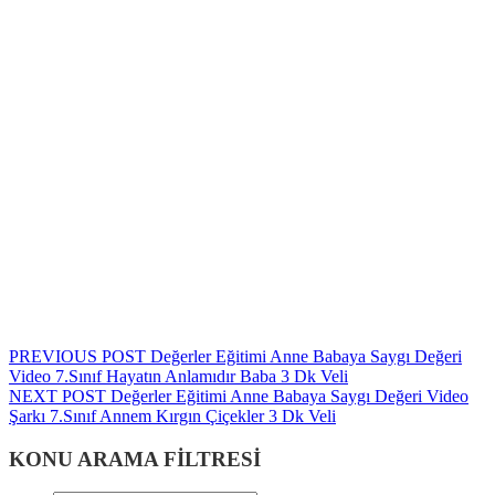
Yazı
Previous
PREVIOUS POST
Değerler Eğitimi Anne Babaya Saygı Değeri
post:
Video 7.Sınıf Hayatın Anlamıdır Baba 3 Dk Veli
gezinmesi
Next
NEXT POST
Değerler Eğitimi Anne Babaya Saygı Değeri Video
post:
Şarkı 7.Sınıf Annem Kırgın Çiçekler 3 Dk Veli
KONU ARAMA FİLTRESİ