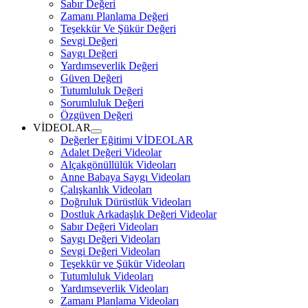
Dostluk Ve Arkadaşlık Değeri
Sabır Değeri
Zamanı Planlama Değeri
Teşekkür Ve Şükür Değeri
Sevgi Değeri
Saygı Değeri
Yardımseverlik Değeri
Güven Değeri
Tutumluluk Değeri
Sorumluluk Değeri
Özgüven Değeri
VİDEOLAR
expand
Değerler Eğitimi VİDEOLAR
child
Adalet Değeri Videolar
menu
Alçakgönüllülük Videoları
Anne Babaya Saygı Videoları
Çalışkanlık Videoları
Doğruluk Dürüstlük Videoları
Dostluk Arkadaşlık Değeri Videolar
Sabır Değeri Videoları
Saygı Değeri Videoları
Sevgi Değeri Videoları
Teşekkür ve Şükür Videoları
Tutumluluk Videoları
Yardımseverlik Videoları