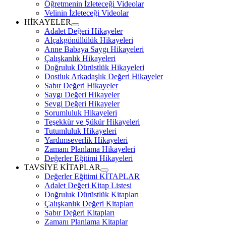
Zamanı Planlama Videoları
Öğretmenin İzleteceği Videolar
Velinin İzleteceği Videolar
HİKAYELER
expand
Adalet Değeri Hikayeler
child
Alçakgönüllülük Hikayeleri
menu
Anne Babaya Saygı Hikayeleri
Çalışkanlık Hikayeleri
Doğruluk Dürüstlük Hikayeleri
Dostluk Arkadaşlık Değeri Hikayeler
Sabır Değeri Hikayeler
Saygı Değeri Hikayeler
Sevgi Değeri Hikayeler
Sorumluluk Hikayeleri
Teşekkür ve Şükür Hikayeleri
Tutumluluk Hikayeleri
Yardımseverlik Hikayeleri
Zamanı Planlama Hikayeleri
Değerler Eğitimi Hikayeleri
TAVSİYE KİTAPLAR
expand
Değerler Eğitimi KİTAPLAR
child
Adalet Değeri Kitap Listesi
menu
Doğruluk Dürüstlük Kitapları
Çalışkanlık Değeri Kitapları
Sabır Değeri Kitapları