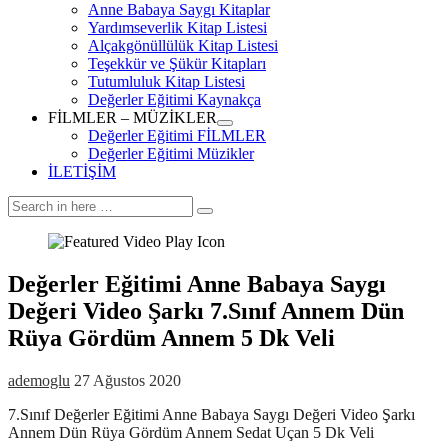
Zamanı Planlama Kitaplar
Anne Babaya Saygı Kitaplar
Yardımseverlik Kitap Listesi
Alçakgönüllülük Kitap Listesi
Teşekkür ve Şükür Kitapları
Tutumluluk Kitap Listesi
Değerler Eğitimi Kaynakça
FİLMLER – MÜZİKLER
expand
Değerler Eğitimi FİLMLER
child
Değerler Eğitimi Müzikler
menu
İLETİŞİM
Search
Search
for:
Değerler Eğitimi Anne Babaya Saygı
Değeri Video Şarkı 7.Sınıf Annem Dün
Rüya Gördüm Annem 5 Dk Veli
ademoglu
27 Ağustos 2020
7.Sınıf Değerler Eğitimi Anne Babaya Saygı Değeri Video Şarkı