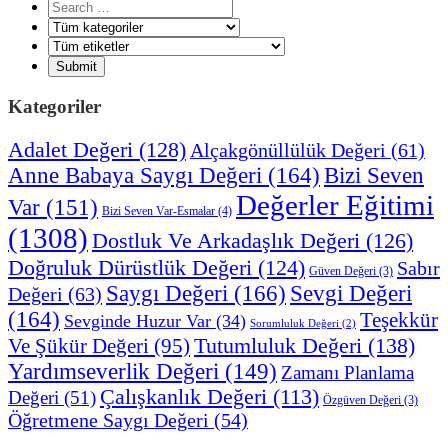
Kategoriler
Adalet Değeri
(128)
Alçakgönüllülük Değeri
(61)
Anne Babaya Saygı Değeri
(164)
Bizi Seven
Değerler Eğitimi
Var
(151)
Bizi Seven Var-Esmalar
(4)
(1308)
Dostluk Ve Arkadaşlık Değeri
(126)
Doğruluk Dürüstlük Değeri
(124)
Sabır
Güven Değeri
(3)
Saygı Değeri
(166)
Sevgi Değeri
Değeri
(63)
(164)
Teşekkür
Sevginde Huzur Var
(34)
Sorumluluk Değeri
(2)
Tutumluluk Değeri
(138)
Ve Şükür Değeri
(95)
Yardımseverlik Değeri
(149)
Zamanı Planlama
Çalışkanlık Değeri
(113)
Değeri
(51)
Özgüven Değeri
(3)
Öğretmene Saygı Değeri
(54)