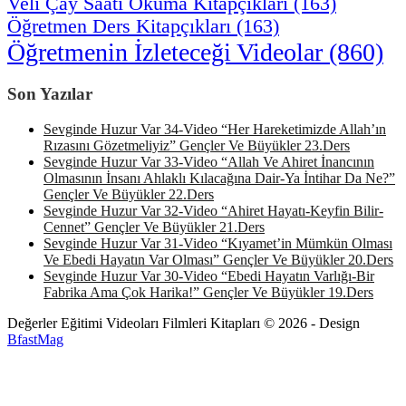
Veli Çay Saati Okuma Kitapçıkları
(163)
Öğretmen Ders Kitapçıkları
(163)
Öğretmenin İzleteceği Videolar
(860)
Son Yazılar
Sevginde Huzur Var 34-Video “Her Hareketimizde Allah’ın
Rızasını Gözetmeliyiz” Gençler Ve Büyükler 23.Ders
Sevginde Huzur Var 33-Video “Allah Ve Ahiret İnancının
Olmasının İnsanı Ahlaklı Kılacağına Dair-Ya İntihar Da Ne?”
Gençler Ve Büyükler 22.Ders
Sevginde Huzur Var 32-Video “Ahiret Hayatı-Keyfin Bilir-
Cennet” Gençler Ve Büyükler 21.Ders
Sevginde Huzur Var 31-Video “Kıyamet’in Mümkün Olması
Ve Ebedi Hayatın Var Olması” Gençler Ve Büyükler 20.Ders
Sevginde Huzur Var 30-Video “Ebedi Hayatın Varlığı-Bir
Fabrika Ama Çok Harika!” Gençler Ve Büyükler 19.Ders
Değerler Eğitimi Videoları Filmleri Kitapları © 2026 - Design
BfastMag