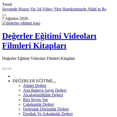
Trend
Sevginde Huzur Var 34-Video “Her Hareketimizde Allah’ın
Rızasını Gözetmeliy
_
Skip
to
7 Ağustos 2026
content
Değerler Eğitimi Videoları
Filmleri Kitapları
Değerler Eğitimi Videoları Filmleri Kitapları
Skip
to
content
DEĞERLER EĞİTİMİ
expand
Adalet Değeri
child
Ana Babaya Saygı Değeri
menu
Alçakgönüllülük Değeri
Bizi Seven Var
Çalışkanlık Değeri
Doğruluk Dürüstlük Değeri