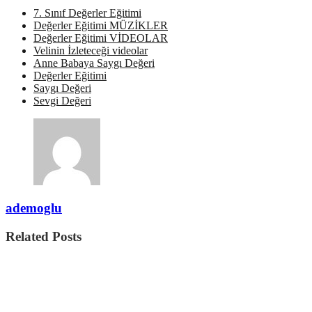
Annem Dün Rüya Gördüm Annem Sedat Uçan 5 Dk Veli
7. Sınıf Değerler Eğitimi
Değerler Eğitimi MÜZİKLER
Değerler Eğitimi VİDEOLAR
Velinin İzleteceği videolar
Anne Babaya Saygı Değeri
Değerler Eğitimi
Saygı Değeri
Sevgi Değeri
ademoglu
Related Posts