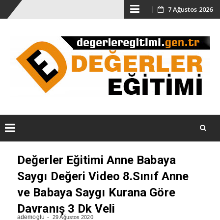
Skip
7 Ağustos 2026
to
content
Skip
Değerler Eğitimi Anne Babaya
to
content
Saygı Değeri Video 8.Sınıf Anne
ve Babaya Saygı Kurana Göre
Davranış 3 Dk Veli
ademoglu
29 Ağustos 2020