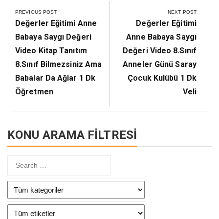
gezinmesi
PREVIOUS POST
NEXT POST
Previous
Next
Değerler Eğitimi Anne
Değerler Eğitimi
Post:
Post:
Babaya Saygı Değeri
Anne Babaya Saygı
Video Kitap Tanıtım
Değeri Video 8.Sınıf
8.Sınıf Bilmezsiniz Ama
Anneler Günü Saray
Babalar Da Ağlar 1 Dk
Çocuk Kulübü 1 Dk
Öğretmen
Veli
KONU ARAMA FİLTRESİ