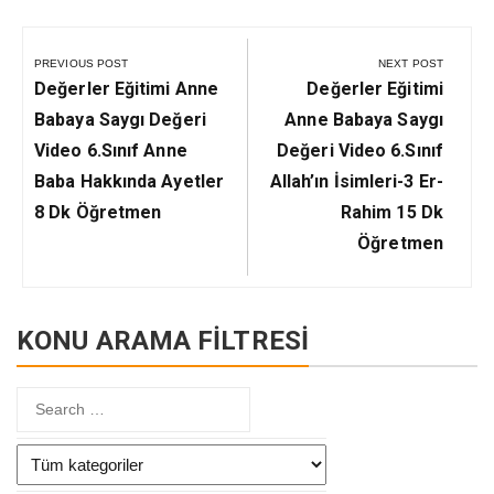
Yazı
gezinmesi
PREVIOUS POST
NEXT POST
Previous
Next
Değerler Eğitimi Anne
Değerler Eğitimi
Post:
Post:
Babaya Saygı Değeri
Anne Babaya Saygı
Video 6.Sınıf Anne
Değeri Video 6.Sınıf
Baba Hakkında Ayetler
Allah’ın İsimleri-3 Er-
8 Dk Öğretmen
Rahim 15 Dk
Öğretmen
KONU ARAMA FİLTRESİ