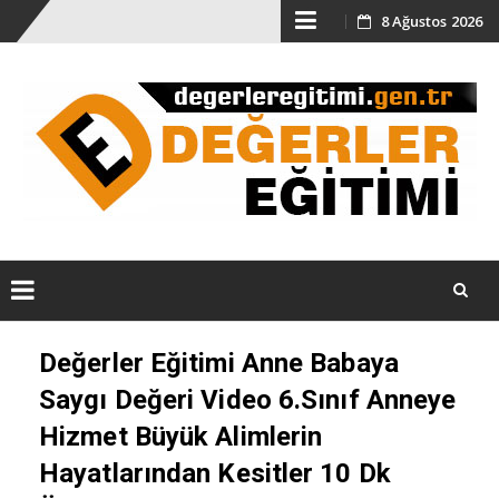
Skip
8 Ağustos 2026
to
content
Skip
Değerler Eğitimi Anne Babaya
to
content
Saygı Değeri Video 6.Sınıf Anneye
Hizmet Büyük Alimlerin
Hayatlarından Kesitler 10 Dk