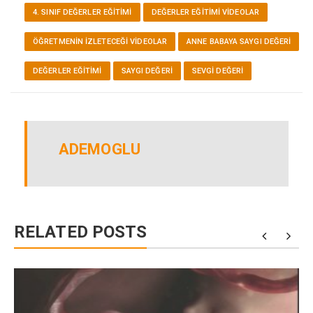
4. SINIF DEĞERLER EĞITIMI
DEĞERLER EĞITIMI VİDEOLAR
ÖĞRETMENIN İZLETECEĞI VIDEOLAR
ANNE BABAYA SAYGI DEĞERI
DEĞERLER EĞITIMI
SAYGI DEĞERI
SEVGI DEĞERI
ADEMOGLU
RELATED POSTS