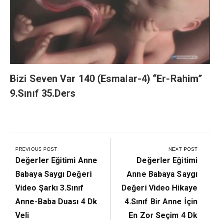
Bizi Seven Var 140 (Esmalar-4) “Er-Rahim”
9.Sınıf 35.Ders
Yazı
gezinmesi
PREVIOUS POST
NEXT POST
Previous
Next
Değerler Eğitimi Anne
Değerler Eğitimi
Post:
Post:
Babaya Saygı Değeri
Anne Babaya Saygı
Video Şarkı 3.Sınıf
Değeri Video Hikaye
Anne-Baba Duası 4 Dk
4.Sınıf Bir Anne İçin
Veli
En Zor Seçim 4 Dk