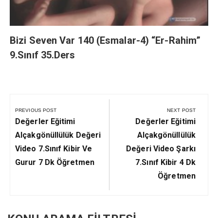
Bizi Seven Var 140 (Esmalar-4) “Er-Rahim”
9.Sınıf 35.Ders
Yazı
gezinmesi
PREVIOUS POST
NEXT POST
Previous
Next
Değerler Eğitimi
Değerler Eğitimi
Post:
Post:
Alçakgönüllülük Değeri
Alçakgönüllülük
Video 7.Sınıf Kibir Ve
Değeri Video Şarkı
Gurur 7 Dk Öğretmen
7.Sınıf Kibir 4 Dk
Öğretmen