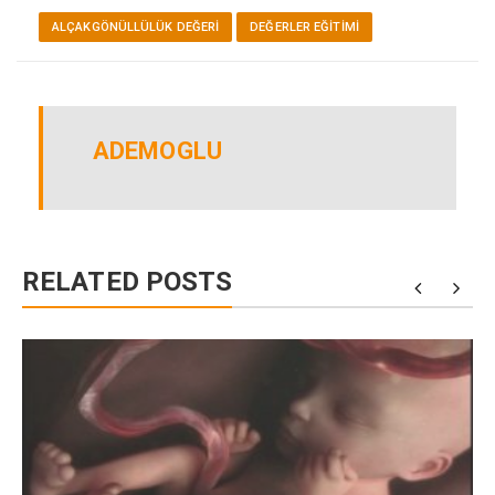
ALÇAKGÖNÜLLÜLÜK DEĞERI
DEĞERLER EĞITIMI
ADEMOGLU
RELATED POSTS