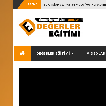
TREND
Sevginde Huzur Var 34-Video “Her Hareketimiz
-
Gözetmeli
Skip
DEĞERLER EĞİTİMİ
VİDEOLAR
to
content