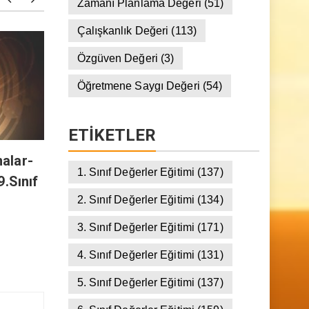
Yardımseverlik Değeri
(149)
Zamanı Planlama Değeri
(51)
Çalışkanlık Değeri
(113)
Bizi Seven Var 137 (Esmalar-
Bizi Se
Özgüven Değeri
(3)
1) “Er-Rab İsmi-Terbiye Delili”
İsimler
Öğretmene Saygı Değeri
(54)
9.Sınıf 31.Ders
30.Der
ETIKETLER
alar-
1. Sınıf Değerler Eğitimi
(137)
9.Sınıf
2. Sınıf Değerler Eğitimi
(134)
3. Sınıf Değerler Eğitimi
(171)
4. Sınıf Değerler Eğitimi
(131)