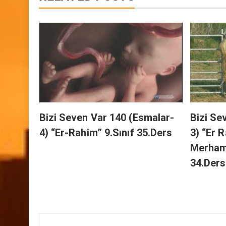
RELATED POSTS
h’ın
.Sınıf
Bizi Seven Var 140 (Esmalar-
Bizi Se
4) “Er-Rahim” 9.Sınıf 35.Ders
3) “Er 
Merhame
34.Ders