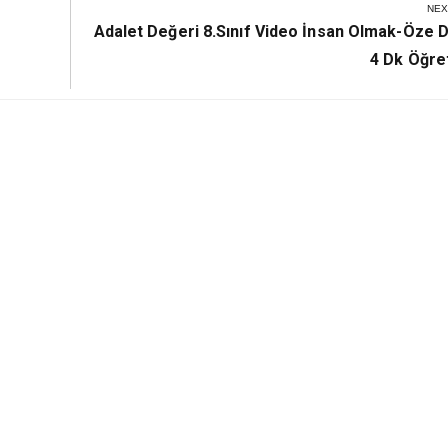
NEX
Next
Adalet Değeri 8.Sınıf Video İnsan Olmak-Öze 
Post:
4 Dk Öğr