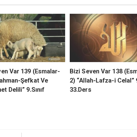
ven Var 139 (Esmalar-
Bizi Seven Var 138 (Esm
Rahman-Şefkat Ve
2) “Allah-Lafza-i Celal” 
t Delili” 9.Sınıf
33.Ders