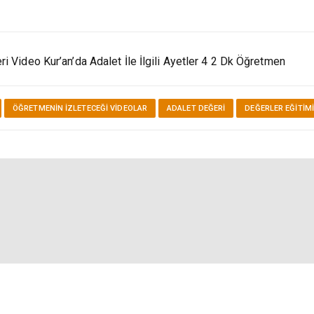
n
i Video Kur’an’da Adalet İle İlgili Ayetler 4 2 Dk Öğretmen
ÖĞRETMENIN İZLETECEĞI VIDEOLAR
ADALET DEĞERI
DEĞERLER EĞITIMI