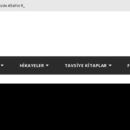
de Allah’ın Rızasını
HİKAYELER
TAVSİYE KİTAPLAR
F