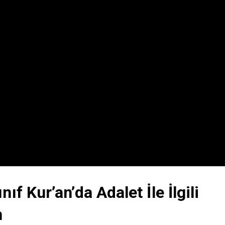
ıf Kur’an’da Adalet İle İlgili