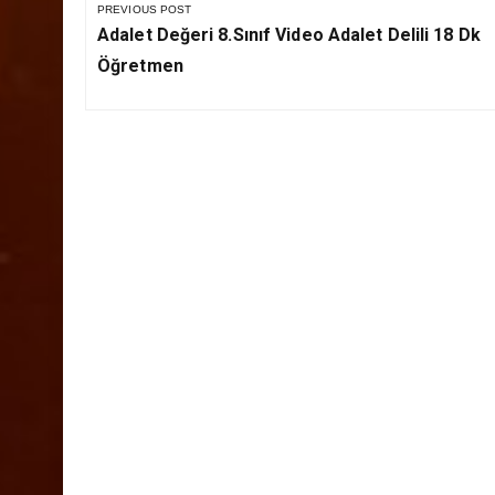
Yazı
gezinmesi
PREVIOUS POST
Previous
Adalet Değeri 8.Sınıf Video Adalet Delili 18 Dk
Post:
Öğretmen